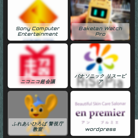
Sony Computer
Baketan Watch
Entertainment
Pro
パナソニック リスーピ
ニコニコ超会議
ア
ふれあいひろば 警視庁
教室
wordpress