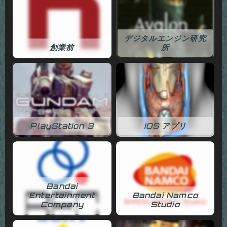
デジタルエンジン研究
創業前
所
PlayStation 3
iOS アプリ
Bandai
Entertainment
Bandai Namco
Company
Studio